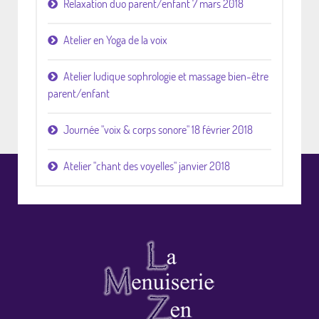
Relaxation duo parent/enfant 7 mars 2018
Atelier en Yoga de la voix
Atelier ludique sophrologie et massage bien-être
parent/enfant
Journée "voix & corps sonore" 18 février 2018
Atelier "chant des voyelles" janvier 2018