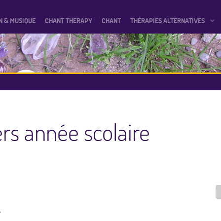
N & MUSIQUE
CHANT THERAPY
CHANT
THÉRAPIES ALTERNATIVES
ers année scolaire
"